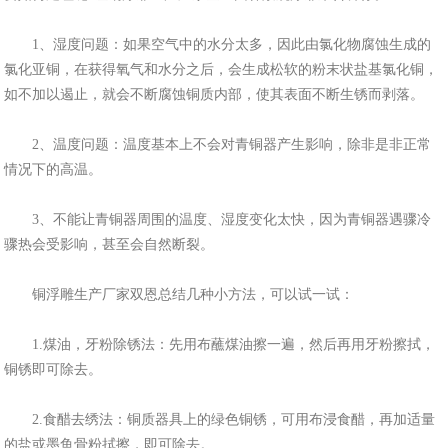
1、湿度问题：如果空气中的水分太多，因此由氯化物腐蚀生成的
氯化亚铜，在获得氧气和水分之后，会生成松软的粉末状盐基氯化铜，
如不加以遏止，就会不断腐蚀铜质内部，使其表面不断生锈而剥落。
2、温度问题：温度基本上不会对青铜器产生影响，除非是非正常
情况下的高温。
3、不能让青铜器周围的温度、湿度变化太快，因为青铜器遇骤冷
骤热会受影响，甚至会自然断裂。
铜浮雕生产厂家双恩总结几种小方法，可以试一试：
1.煤油，牙粉除锈法：先用布蘸煤油擦一遍，然后再用牙粉擦拭，
铜锈即可除去。
2.食醋去绣法：铜质器具上的绿色铜锈，可用布浸食醋，再加适量
的盐或墨鱼骨粉拭擦，即可除去。