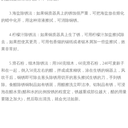
3.海盐除锈法：如果铜质器具上的锈蚀很严重，可把海盐放在熔化
的蜡中化开，用这种溶液擦拭，可消除铜锈。
4.柠檬汁除锈法：如果铜质器具上生了锈，可用柠檬汁加盐擦拭除
去，如果想使其更亮，可用包香烟的锡纸或者锯木屑加一些盐擦拭，效
果非常好。
5.滑石粉，细木除锈法：用160克细木，60克滑石粉，240可麦麸子
和在一起，倒入50克左右的醋，拌成成浆糊状，涂在生锈的铜器上，风
吹干后，铜锈即可除去葱头除锈用切开的葱头擦拭生锈的刀，手到锈
除。食醋除锈铜制品如有锈斑，用醋擦洗立即洁净。铝制品有锈，可浸
泡在醋水里(醋和水的比例按锈的程度定，锈越重或部位越大，醋的用量
要随之加大)，然后取出清洗，就会光洁如新。