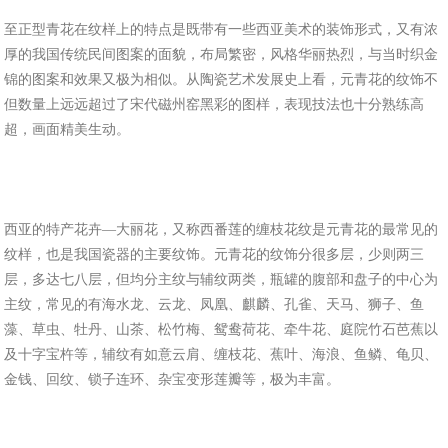
至正型青花在纹样上的特点是既带有一些西亚美术的装饰形式，又有浓
厚的我国传统民间图案的面貌，布局繁密，风格华丽热烈，与当时织金
锦的图案和效果又极为相似。从陶瓷艺术发展史上看，元青花的纹饰不
但数量上远远超过了宋代磁州窑黑彩的图样，表现技法也十分熟练高
超，画面精美生动。
西亚的特产花卉—大丽花，又称西番莲的缠枝花纹是元青花的最常见的
纹样，也是我国瓷器的主要纹饰。元青花的纹饰分很多层，少则两三
层，多达七八层，但均分主纹与辅纹两类，瓶罐的腹部和盘子的中心为
主纹，常见的有海水龙、云龙、凤凰、麒麟、孔雀、天马、狮子、鱼
藻、草虫、牡丹、山茶、松竹梅、鸳鸯荷花、牵牛花、庭院竹石芭蕉以
及十字宝杵等，辅纹有如意云肩、缠枝花、蕉叶、海浪、鱼鳞、龟贝、
金钱、回纹、锁子连环、杂宝变形莲瓣等，极为丰富。