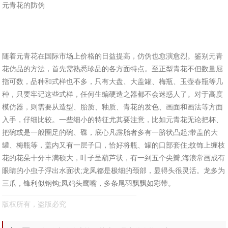
元青花的防伪
随着元青花在国际市场上价格的日益提高，仿伪也愈演愈烈。鉴别元青
花仿品的方法，首先需熟悉珍品的各方面特点。至正型青花不但数量屈
指可数，品种和式样也不多，只有大盘、大盖罐、梅瓶、玉壶春瓶等几
种，只要牢记这些式样，任何生编硬造之器都不会迷惑人了。对于高度
模仿器，则需要从造型、胎质、釉质、青花的发色、画面和画法等方面
入手，仔细比较。一些细小的特征尤其要注意，比如元青花无论把杯、
把碗或是一般圈足的碗、碟，底心凡露胎者多有一脐状凸起;带盖的大
罐、梅瓶等，盖内又有一层子口，恰好将瓶、罐的口部套住;纹饰上缠枝
花的花朵十分丰满硕大，叶子呈葫芦状，有一到五个尖瓣;海浪常画成有
眼睛的小虫子浮出水面状;龙凤都是极细的颈部，显得头很灵活。龙多为
三爪，锋利似钢钩;凤鸡头鹰嘴，多条尾羽飘飘如彩带。
版权所有，盗版必究