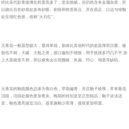
经比宋代影青玻璃化程度高多了，坚实细腻，但仍然含有金属杂质，所
以烧出后在砂底处多有砂眼、刷痕和铁质斑点，并在底足、口边与缩釉
处呈现红色斑，俗称“火石红”。
元青花一般器型硕大，显得笨拙，胎体比其他时代的瓷器厚而沉重。修
胎也不精，大罐、大瓶之类，接口镟削不细致，用手抚摸多凹凸不平;加
上大器烧造不易，所以难免会出现翘棱、夹扁、凹心、塌底等缺陷。
元青花的釉面颜色总体为青白色，早期偏青，并且釉子较厚，常有垂流
泪痕，泪痕处颜色更加青灰。晚期的特别是至正型精品，釉子浓淡适
宜，釉色透亮接近洁白。器里施釉少而薄，接痕更加明显。