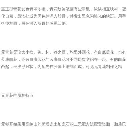
至正型青花发色青翠浓艳，青花纹饰笔画有些晕散，浓淡相互映衬，变
化自然，最浓处成为黑色并深入胎骨，并发出黑色闪银光的铁斑。用手
抚摸釉面，黑色深入胎骨处感觉凹陷。
元青花无论大小盘、碗、杯、盏之属，均里外画花，有白底蓝花，也有
蓝底白花，还有白底蓝花与蓝底白花分不同层次交织在一起。有的白花
凸起，呈浅浮雕状，为预先在胚体上雕刻而成，可见元青花制作之精。
元青花的胎釉特点
元朝开始采用高岭山的优质瓷土加瓷石的二元配方法配置瓷胎，胎质已