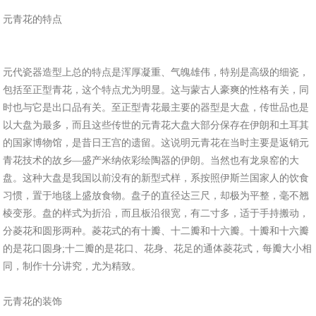
元青花的特点
元代瓷器造型上总的特点是浑厚凝重、气魄雄伟，特别是高级的细瓷，
包括至正型青花，这个特点尤为明显。这与蒙古人豪爽的性格有关，同
时也与它是出口品有关。至正型青花最主要的器型是大盘，传世品也是
以大盘为最多，而且这些传世的元青花大盘大部分保存在伊朗和土耳其
的国家博物馆，是昔日王宫的遗留。这说明元青花在当时主要是返销元
青花技术的故乡—盛产米纳依彩绘陶器的伊朗。当然也有龙泉窑的大
盘。这种大盘是我国以前没有的新型式样，系按照伊斯兰国家人的饮食
习惯，置于地毯上盛放食物。盘子的直径达三尺，却极为平整，毫不翘
棱变形。盘的样式为折沿，而且板沿很宽，有二寸多，适于手持搬动，
分菱花和圆形两种。菱花式的有十瓣、十二瓣和十六瓣。十瓣和十六瓣
的是花口圆身;十二瓣的是花口、花身、花足的通体菱花式，每瓣大小相
同，制作十分讲究，尤为精致。
元青花的装饰