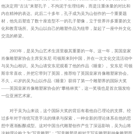
他决定用“古法”来塑孔子，不拘泥于生理结构，而是注重体量的对比和
内在精神的表达。此后二十多年，孔子成为吴为山创作的一个重要题
材，他先后塑造了数十座造型不一的孔子塑像，立于世界许多重要的文
化和教育场所。吴为山以自己的雕塑作品为纽带，架起了一座中外文化
交流的桥梁。
2003年，是吴为山艺术生涯里极其重要的一年。这一年，英国皇家
肖像雕塑家协会主席安东尼·司顿斯来到中国，并在一次文化交流活动中
与吴为山相识。吴为山请安东尼观看了他的作品《睡童》。安东尼·司顿
斯非常喜欢，并把它带到了英国，推荐给了英国皇家肖像雕塑家协会。
不久，41岁的吴为山以作品《睡童》获得了第一个雕塑界的国际大奖
——英国皇家肖像雕塑家协会的“攀格林奖”，这一奖项也是首次颁发给
一位亚洲艺术家。
对于吴为山来说，这个国际大奖的背后有着他自己理论的支撑。经
过多年对于传统写意手法的继承与探索，一种全新的理论体系在他的思
想中逐渐酝酿成型。这对中国当代雕塑创作产生了深远影响，吴为山将
这种理论称之为“写意雕塑”：“写意雕塑是相对于写实雕塑和抽象雕塑而