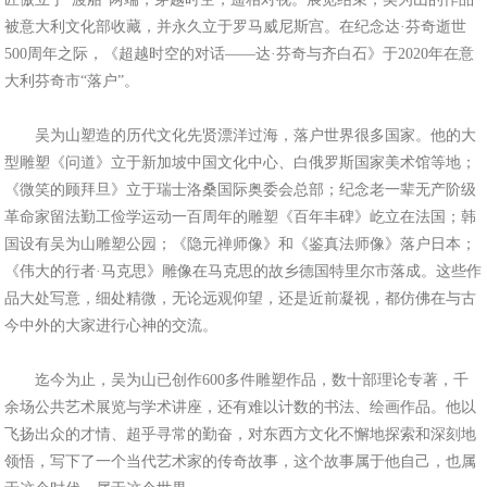
被意大利文化部收藏，并永久立于罗马威尼斯宫。在纪念达·芬奇逝世
500周年之际，《超越时空的对话——达·芬奇与齐白石》于2020年在意
大利芬奇市“落户”。
吴为山塑造的历代文化先贤漂洋过海，落户世界很多国家。他的大
型雕塑《问道》立于新加坡中国文化中心、白俄罗斯国家美术馆等地；
《微笑的顾拜旦》立于瑞士洛桑国际奥委会总部；纪念老一辈无产阶级
革命家留法勤工俭学运动一百周年的雕塑《百年丰碑》屹立在法国；韩
国设有吴为山雕塑公园；《隐元禅师像》和《鉴真法师像》落户日本；
《伟大的行者·马克思》雕像在马克思的故乡德国特里尔市落成。这些作
品大处写意，细处精微，无论远观仰望，还是近前凝视，都仿佛在与古
今中外的大家进行心神的交流。
迄今为止，吴为山已创作600多件雕塑作品，数十部理论专著，千
余场公共艺术展览与学术讲座，还有难以计数的书法、绘画作品。他以
飞扬出众的才情、超乎寻常的勤奋，对东西方文化不懈地探索和深刻地
领悟，写下了一个当代艺术家的传奇故事，这个故事属于他自己，也属