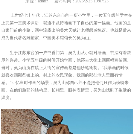
来源：admin
发布时间：2026/2/25 19:07:25
上世纪七十年代，江苏东台市的一所小学里，一位五年级的学生在
上完第一堂美术课后，就迫不及待地画下了自己的第一幅画。他画的是
自家门前的小路，画中流露出的美术天赋让老师颇感惊讶。他就是后来
成为当代著名雕塑家、中国美术馆馆长的吴为山。
生于江苏东台的一户书香门第，吴为山从小就对绘画、书法有着浓
厚的兴趣。小学五年级的时候开始学画，他还去大街上画巨幅宣传画。
当时，吴为山所在镇上大街的宣传画都是他妙笔绘制。“我学画的时候
就喜欢画那些镇上的、村上的农民形象。我画的那些老人里面有情
感。”回忆当时作画的场景，吴为山称自己并不是把他们只作为模特来
画。在他们脸部的结构里、长相里、眼神表情里，吴为山找到了生活的
温度。