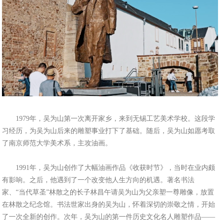
1979年，吴为山第一次离开家乡，来到无锡工艺美术学校。这段学
习经历，为吴为山后来的雕塑事业打下了基础。随后，吴为山如愿考取
了南京师范大学美术系，主攻油画。
1991年，吴为山创作了大幅油画作品《收获时节》，当时在业内颇
有影响。之后，他遇到了一个改变他人生方向的机遇。著名书法
家、“当代草圣”林散之的长子林昌午请吴为山为父亲塑一尊雕像，放置
在林散之纪念馆。书法世家出身的吴为山，怀着深切的崇敬之情，开始
了一次全新的创作。次年，吴为山的第一件历史文化名人雕塑作品——