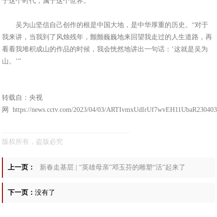
于这个时代，属于这个世界。
吴为山坚信自己创作的根是中国大地，是中华厚重的历史。“对于
我来讲，当我到了风烛残年，颤颤巍巍地来回望我走过的人生道路，再
看看我堆积成山的作品的时候，我会恍然地讲出一句话：‘这就是吴为
山。’”
转载自：央视
网 https://news.cctv.com/2023/04/03/ARTIvmxUdIrUf7wvEH11UbaR230403
版权所有，盗版必究
上一页：
新春走基层 | “英雄母亲”邓玉芬的雕塑“活”起来了
下一页：
没有了