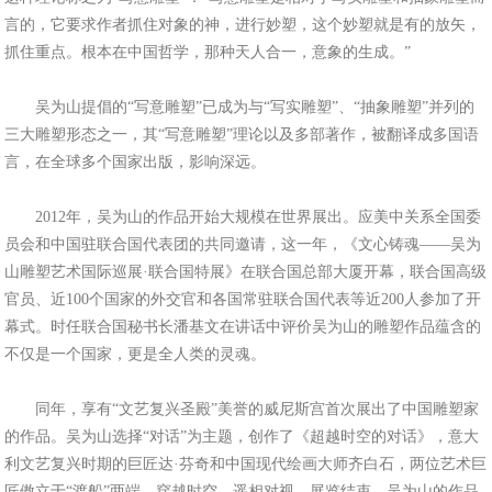
言的，它要求作者抓住对象的神，进行妙塑，这个妙塑就是有的放矢，
抓住重点。根本在中国哲学，那种天人合一，意象的生成。”
吴为山提倡的“写意雕塑”已成为与“写实雕塑”、“抽象雕塑”并列的
三大雕塑形态之一，其“写意雕塑”理论以及多部著作，被翻译成多国语
言，在全球多个国家出版，影响深远。
2012年，吴为山的作品开始大规模在世界展出。应美中关系全国委
员会和中国驻联合国代表团的共同邀请，这一年，《文心铸魂——吴为
山雕塑艺术国际巡展·联合国特展》在联合国总部大厦开幕，联合国高级
官员、近100个国家的外交官和各国常驻联合国代表等近200人参加了开
幕式。时任联合国秘书长潘基文在讲话中评价吴为山的雕塑作品蕴含的
不仅是一个国家，更是全人类的灵魂。
同年，享有“文艺复兴圣殿”美誉的威尼斯宫首次展出了中国雕塑家
的作品。吴为山选择“对话”为主题，创作了《超越时空的对话》，意大
利文艺复兴时期的巨匠达·芬奇和中国现代绘画大师齐白石，两位艺术巨
匠傲立于“渡船”两端，穿越时空，遥相对视。展览结束，吴为山的作品