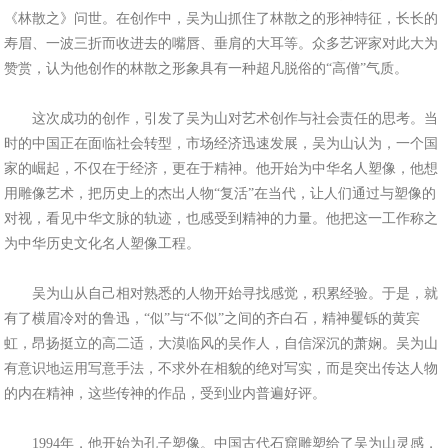
《林散之》问世。在创作中，吴为山抓住了林散之的形神特征，长长的
寿眉、一波三折而收进去的嘴唇、垂肩的大耳等。众多艺评家对此大为
赞赏，认为他创作的林散之形象具有一种超凡脱俗的“高僧”气质。
这次成功的创作，引发了吴为山对艺术创作与社会责任的思考。当
时的中国正在面临社会转型，市场经济迅速发展，吴为山认为，一个国
家的崛起，不仅在于经济，更在于精神。他开始为中华名人塑像，他想
用雕像艺术，把历史上的杰出人物“复活”在当代，让人们通过与塑像的
对视，看见中华文脉的轨迹，也感受到精神的力量。他把这一工作称之
为中华历史文化名人塑像工程。
吴为山从自己相对熟悉的人物开始寻找感觉，积累经验。于是，就
有了横眉冷对的鲁迅，“似”与“不似”之间的齐白石，精神矍铄的黄宾
虹，昂扬挺立的高二适，大漠临风的吴作人，自信深沉的萧娴。吴为山
有意识地运用写意手法，不求外在相貌的绝对写实，而是突出传达人物
的内在精神，这些传神的作品，受到业内普遍好评。
1994年，他开始为孔子塑像。中国古代石窟雕塑给了吴为山灵感，